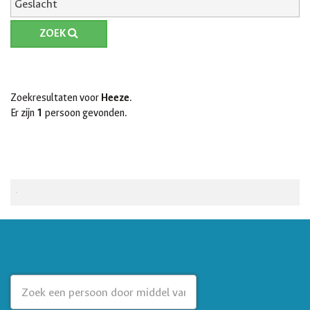
ZOEK
Zoekresultaten voor
Heeze
.
Er zijn
1
persoon gevonden.
Antonius van Lierop
Geboren: 15-03-1923 in
Heeze
.
Overleden: 06-04-1945 in Bad Sassendorf.