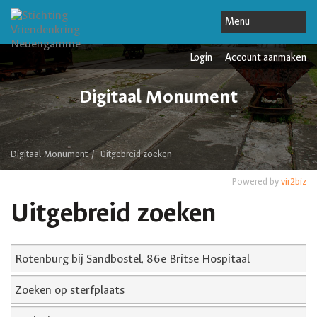
Login
Account aanmaken
Digitaal Monument
Digitaal Monument
Uitgebreid zoeken
Powered by
vir2biz
Uitgebreid zoeken