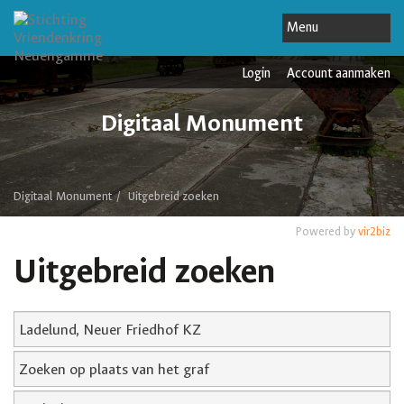
Login
Account aanmaken
Digitaal Monument
Digitaal Monument
Uitgebreid zoeken
Powered by
vir2biz
Uitgebreid zoeken