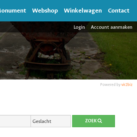
onument
Webshop
Winkelwagen
Contact
Login
Account aanmaken
Powered by
vir2biz
ZOEK