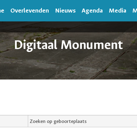
me
Overlevenden
Nieuws
Agenda
Media
M
Digitaal Monument