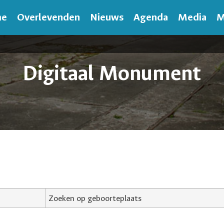
me
Overlevenden
Nieuws
Agenda
Media
M
Digitaal Monument