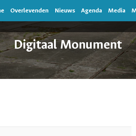
me
Overlevenden
Nieuws
Agenda
Media
M
Digitaal Monument