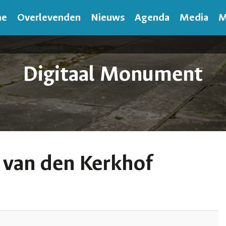
me
Overlevenden
Nieuws
Agenda
Media
M
Digitaal Monument
 van den Kerkhof